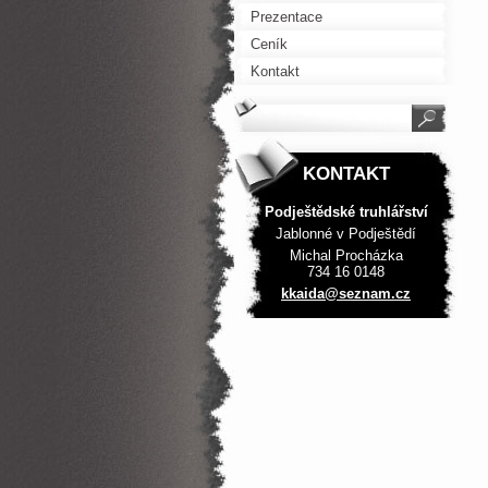
Prezentace
Ceník
Kontakt
KONTAKT
Podještědské truhlářství
Jablonné v Podještědí
Michal Procházka
734 16 0148
kkaida@s
eznam.cz