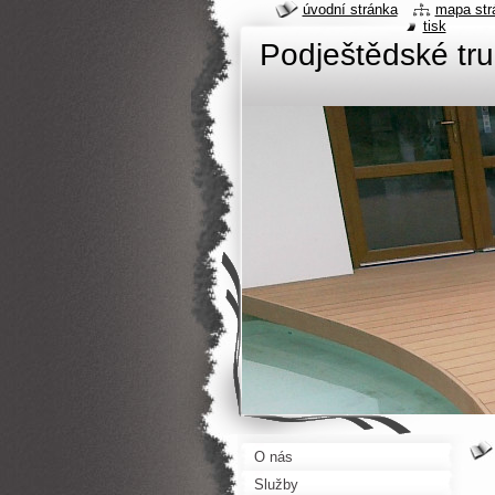
úvodní stránka
mapa str
tisk
Podještědské tru
O nás
Služby