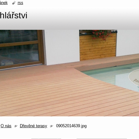
ánek
rss
hlářstvi
O nás
Dřevěné terasy
09052014639.jpg