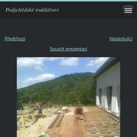
Podještědské truhlářstvi
Předchozí
Následující
Spustit prezentaci