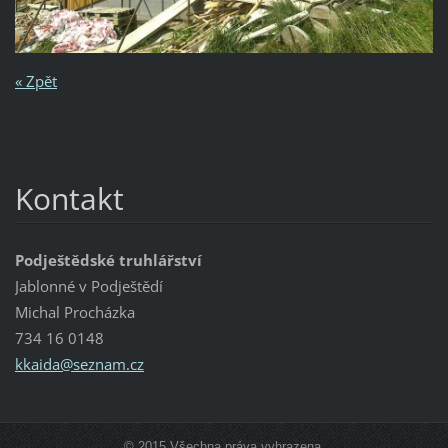
« Zpět
Kontakt
Podještědské truhlářství
Jablonné v Podještědí
Michal Procházka
734 16 0148
kkaida@s
eznam.cz
© 2015 Všechna práva vyhrazena.