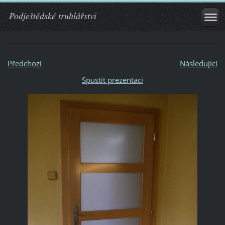
Podještědské truhlářstvi
Předchozí
Následující
Spustit prezentaci