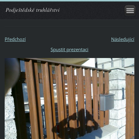
Podještědské truhlářstvi
Předchozí
Následující
Spustit prezentaci