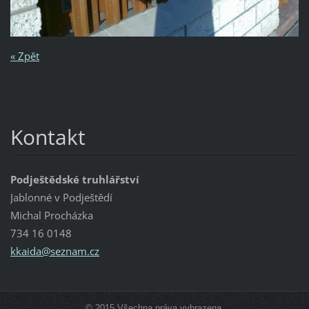
« Zpět
Kontakt
Podještědské truhlářství
Jablonné v Podještědí
Michal Procházka
734 16 0148
kkaida@s
eznam.cz
© 2015 Všechna práva vyhrazena.