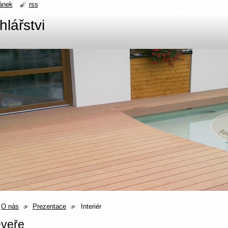
ánek
rss
hlářstvi
O nás
Prezentace
Interiér
veře