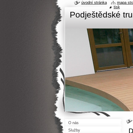
úvodní stránka
mapa str
tisk
Podještědské tru
O nás
D
Služby