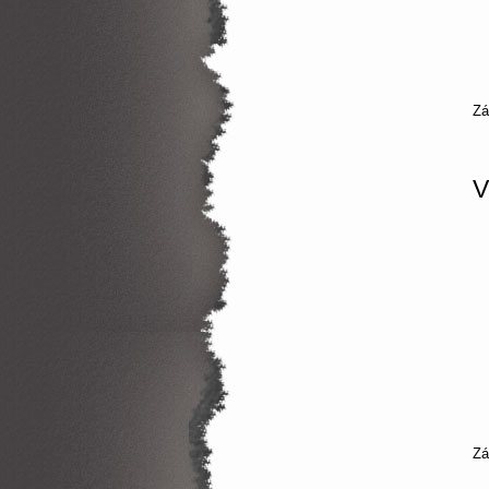
Z
V
Z