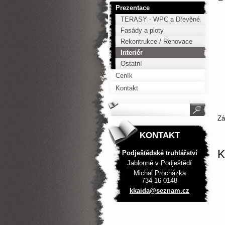
Prezentace
TERASY - WPC a Dřevěné
Fasády a ploty
Rekontrukce / Renovace
Interiér
Ostatní
Ceník
Kontakt
Z
KONTAKT
K
Podještědské truhlářství
Jablonné v Podještědí
Michal Procházka
734 16 0148
kkaida@s
eznam.cz