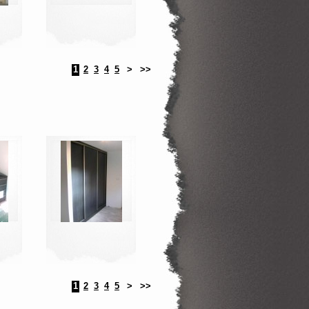
1
2
3
4
5
>
>>
1
2
3
4
5
>
>>