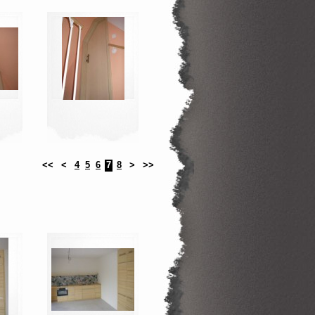
<<
<
4
5
6
7
8
>
>>