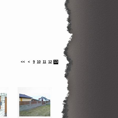
<<
<
9
10
11
12
13