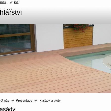
ánek
rss
hlářstvi
O nás
Prezentace
Fasády a ploty
asády