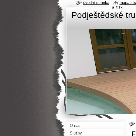
úvodní stránka
mapa str
tisk
Podještědské tru
O nás
F
Služby