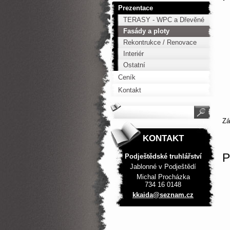
Prezentace
TERASY - WPC a Dřevěné
Fasády a ploty
Rekontrukce / Renovace
Interiér
Ostatní
Ceník
Kontakt
Z
KONTAKT
P
Podještědské truhlářství
Jablonné v Podještědí
Michal Procházka
734 16 0148
kkaida@s
eznam.cz