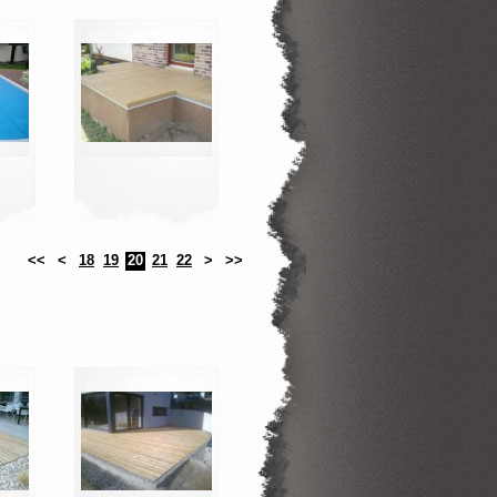
<<
<
18
19
20
21
22
>
>>