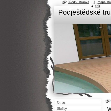
úvodní stránka
mapa str
tisk
Podještědské tru
O nás
W
Služby