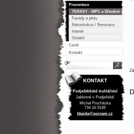
Prezentace
TERASY - WPC a Dřevěné
Fasády a ploty
Rekontrukce / Renovace
Interiér
Ostatní
Ceník
Kontakt
Z
KONTAKT
D
Podještědské truhlářství
Jablonné v Podještědí
Michal Procházka
734 16 0148
kkaida@s
eznam.cz