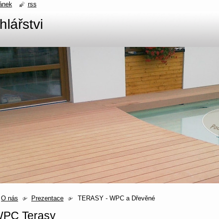
ánek
rss
hlářstvi
O nás
Prezentace
TERASY - WPC a Dřevěné
PC Terasy