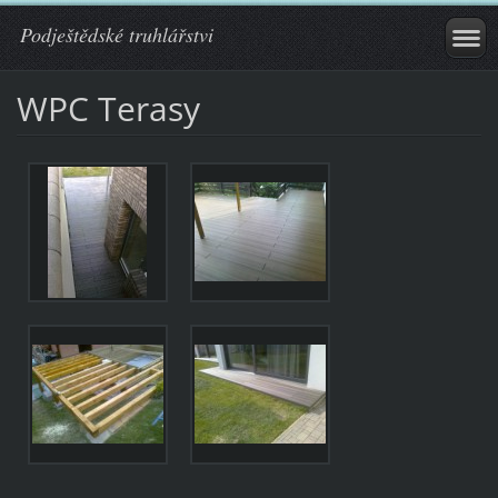
Podještědské truhlářstvi
WPC Terasy