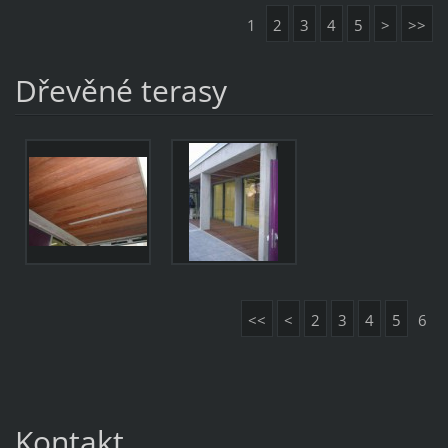
1
2
3
4
5
>
>>
Dřevěné terasy
<<
<
2
3
4
5
6
Kontakt