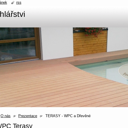
ánek
rss
hlářstvi
O nás
Prezentace
TERASY - WPC a Dřevěné
PC Terasy