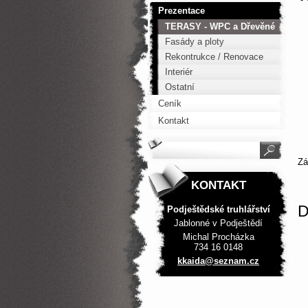
Prezentace
TERASY - WPC a Dřevěné
Fasády a ploty
Rekontrukce / Renovace
Interiér
Ostatní
Ceník
Kontakt
Z
KONTAKT
D
Podještědské truhlářství
Jablonné v Podještědí
Michal Procházka
734 16 0148
kkaida@s
eznam.cz