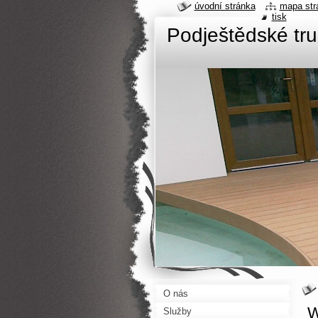
úvodní stránka
mapa str
tisk
Podještědské tru
O nás
W
Služby