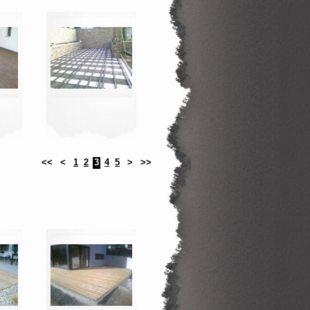
<<
<
1
2
3
4
5
>
>>