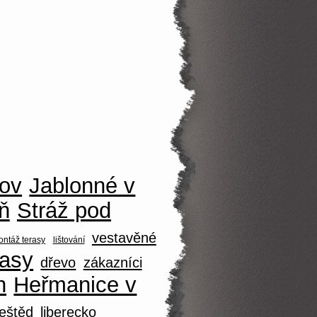
ov
Jablonné v
ň
Stráž pod
vestavěné
ntáž terasy
lištování
rasy
dřevo
zákazníci
h
Heřmanice v
eštěd
liberecko