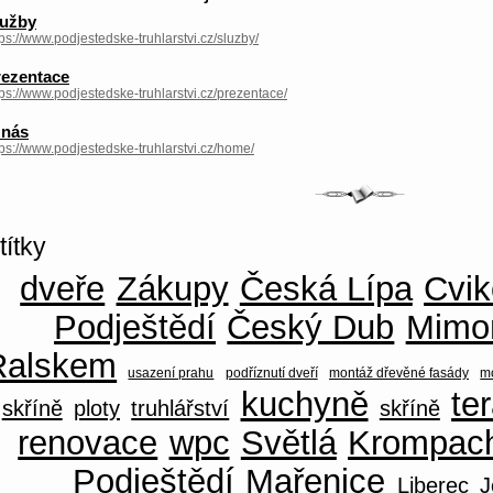
lužby
tps://www.podjestedske-truhlarstvi.cz/sluzby/
rezentace
tps://www.podjestedske-truhlarstvi.cz/prezentace/
 nás
tps://www.podjestedske-truhlarstvi.cz/home/
títky
dveře
Zákupy
Česká Lípa
Cvik
Podještědí
Český Dub
Mimo
Ralskem
usazení prahu
podříznutí dveří
montáž dřevěné fasády
mo
kuchyně
te
skříně
ploty
truhlářství
skříně
renovace
wpc
Světlá
Krompac
Podještědí
Mařenice
Liberec
J