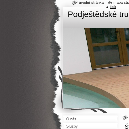
úvodní stránka
mapa str
tisk
Podještědské tru
O nás
Š
Služby