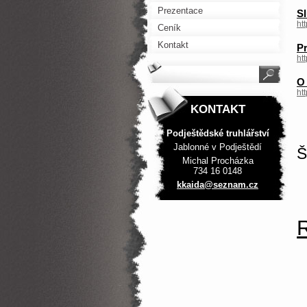
Prezentace
S
ht
Ceník
Kontakt
P
ht
O
ht
KONTAKT
Podještědské truhlářství
Jablonné v Podještědí
Š
Michal Procházka
734 16 0148
kkaida@s
eznam.cz