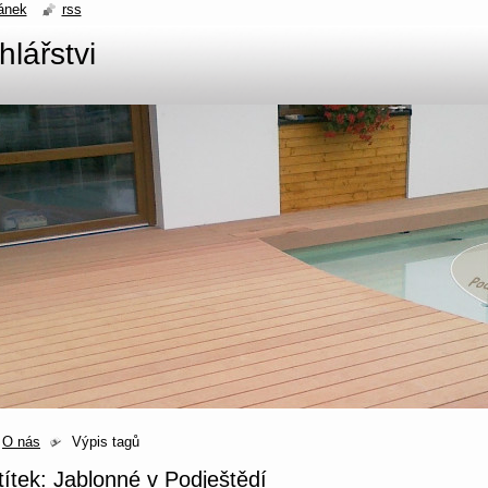
ánek
rss
hlářstvi
O nás
Výpis tagů
títek: Jablonné v Podještědí